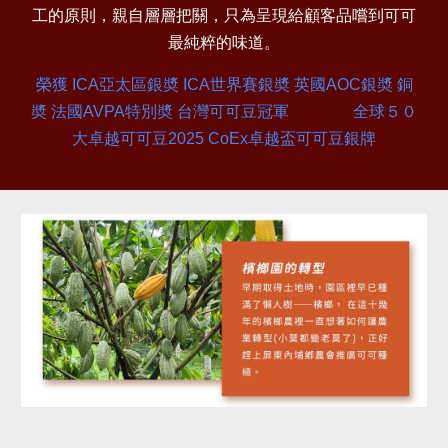
工的原則，親自層層把關，只為呈現給顧客品嚐到可可
最純粹的味道。
榮獲 ICA亞太區銀奬 ICA世界賽銀奬 英國AOC銀奬 銅
奬 法國AVPA特別奬 台灣可可豆冠軍
全球５０
大卓越可可豆2025
CoEx卓越盃可可豆銀牌